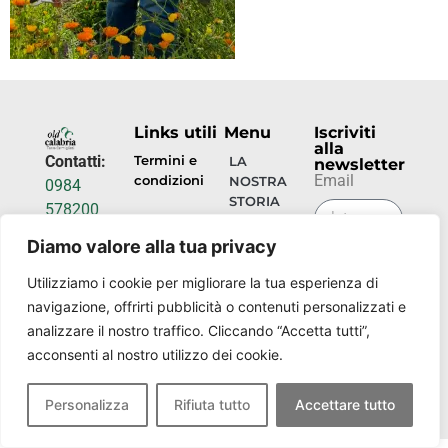
Links utili
Menu
Iscriviti
alla
Contatti:
Termini e
LA
newsletter
Email
condizioni
NOSTRA
0984
STORIA
578200
Privacy
info@torrecamigliati.it
policy
OSPITALITÀ
Diamo valore alla tua privacy
INVIA
Via dei
ORA
EVENTI
Utilizziamo i cookie per migliorare la tua esperienza di
Camigliati,
navigazione, offrirti pubblicità o contenuti personalizzati e
18, 87052
I
analizzare il nostro traffico. Cliccando “Accetta tutti”,
NOSTRI
Camigliatello
acconsenti al nostro utilizzo dei cookie.
LUOGHI
Silano CS
Personalizza
Rifiuta tutto
Accettare tutto