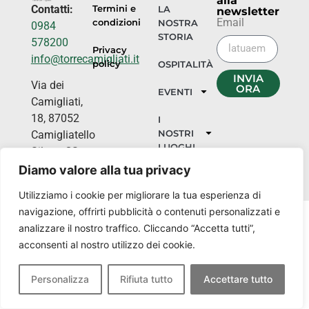
alla
Contatti:
Termini e
LA
newsletter
Email
condizioni
NOSTRA
0984
STORIA
578200
Privacy
info@torrecamigliati.it
policy
OSPITALITÀ
INVIA
Via dei
ORA
EVENTI
Camigliati,
18, 87052
I
NOSTRI
Camigliatello
LUOGHI
Silano CS
Diamo valore alla tua privacy
Utilizziamo i cookie per migliorare la tua esperienza di
navigazione, offrirti pubblicità o contenuti personalizzati e
analizzare il nostro traffico. Cliccando “Accetta tutti”,
acconsenti al nostro utilizzo dei cookie.
Personalizza
Rifiuta tutto
Accettare tutto