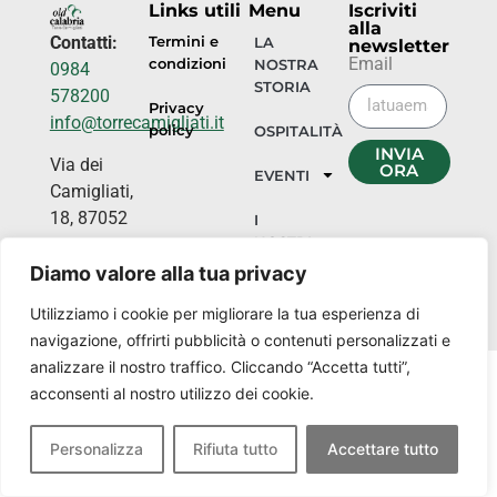
Links utili
Menu
Iscriviti
alla
Contatti:
Termini e
LA
newsletter
Email
condizioni
NOSTRA
0984
STORIA
578200
Privacy
info@torrecamigliati.it
policy
OSPITALITÀ
INVIA
Via dei
ORA
EVENTI
Camigliati,
18, 87052
I
NOSTRI
Camigliatello
LUOGHI
Silano CS
Diamo valore alla tua privacy
Utilizziamo i cookie per migliorare la tua esperienza di
navigazione, offrirti pubblicità o contenuti personalizzati e
analizzare il nostro traffico. Cliccando “Accetta tutti”,
acconsenti al nostro utilizzo dei cookie.
Personalizza
Rifiuta tutto
Accettare tutto