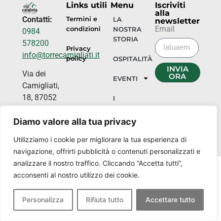
Links utili
Menu
Iscriviti
alla
Contatti:
Termini e
LA
newsletter
Email
condizioni
NOSTRA
0984
STORIA
578200
Privacy
info@torrecamigliati.it
policy
OSPITALITÀ
INVIA
Via dei
ORA
EVENTI
Camigliati,
18, 87052
I
NOSTRI
Camigliatello
LUOGHI
Diamo valore alla tua privacy
Silano CS
Utilizziamo i cookie per migliorare la tua esperienza di
navigazione, offrirti pubblicità o contenuti personalizzati e
analizzare il nostro traffico. Cliccando “Accetta tutti”,
acconsenti al nostro utilizzo dei cookie.
Personalizza
Rifiuta tutto
Accettare tutto