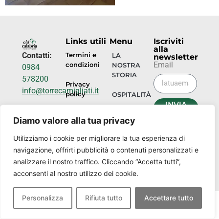
Links utili
Menu
Iscriviti
alla
Contatti:
Termini e
LA
newsletter
Email
condizioni
NOSTRA
0984
STORIA
578200
Privacy
info@torrecamigliati.it
policy
OSPITALITÀ
INVIA
Via dei
ORA
EVENTI
Diamo valore alla tua privacy
Camigliati,
18, 87052
I
Utilizziamo i cookie per migliorare la tua esperienza di
NOSTRI
Camigliatello
navigazione, offrirti pubblicità o contenuti personalizzati e
LUOGHI
Silano CS
analizzare il nostro traffico. Cliccando “Accetta tutti”,
acconsenti al nostro utilizzo dei cookie.
Personalizza
Rifiuta tutto
Accettare tutto