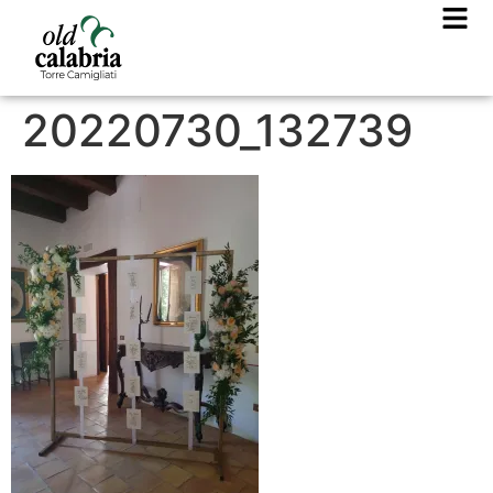
20220730_132739