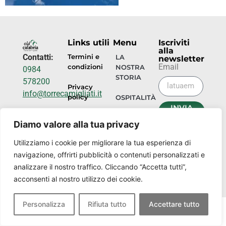
Links utili
Menu
Iscriviti
alla
Contatti:
Termini e
LA
newsletter
Email
condizioni
NOSTRA
0984
STORIA
578200
Privacy
info@torrecamigliati.it
policy
OSPITALITÀ
INVIA
Via dei
ORA
EVENTI
Diamo valore alla tua privacy
Camigliati,
18, 87052
I
Utilizziamo i cookie per migliorare la tua esperienza di
NOSTRI
Camigliatello
navigazione, offrirti pubblicità o contenuti personalizzati e
LUOGHI
Silano CS
analizzare il nostro traffico. Cliccando “Accetta tutti”,
acconsenti al nostro utilizzo dei cookie.
Personalizza
Rifiuta tutto
Accettare tutto