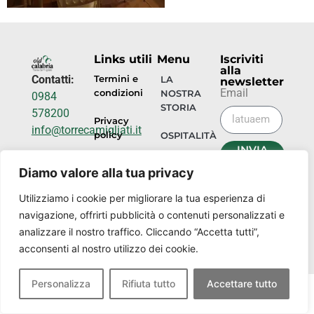
Links utili
Menu
Iscriviti
alla
Contatti:
Termini e
LA
newsletter
Email
condizioni
NOSTRA
0984
STORIA
578200
Privacy
info@torrecamigliati.it
policy
OSPITALITÀ
INVIA
Via dei
ORA
EVENTI
Diamo valore alla tua privacy
Camigliati,
18, 87052
I
Utilizziamo i cookie per migliorare la tua esperienza di
NOSTRI
Camigliatello
navigazione, offrirti pubblicità o contenuti personalizzati e
LUOGHI
Silano CS
analizzare il nostro traffico. Cliccando “Accetta tutti”,
acconsenti al nostro utilizzo dei cookie.
Personalizza
Rifiuta tutto
Accettare tutto