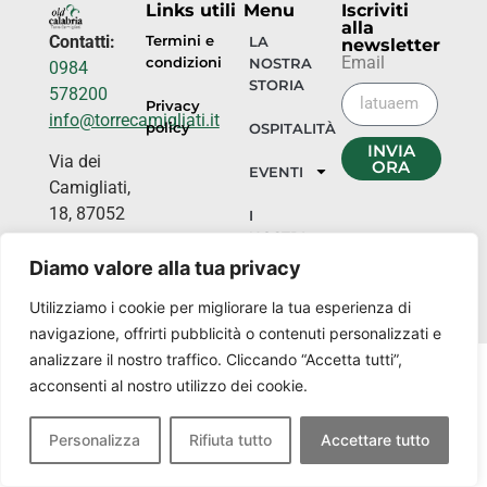
Links utili
Menu
Iscriviti
alla
Contatti:
Termini e
LA
newsletter
Email
condizioni
NOSTRA
0984
STORIA
578200
Privacy
info@torrecamigliati.it
policy
OSPITALITÀ
INVIA
Via dei
ORA
EVENTI
Camigliati,
18, 87052
I
NOSTRI
Camigliatello
LUOGHI
Silano CS
Diamo valore alla tua privacy
Utilizziamo i cookie per migliorare la tua esperienza di
navigazione, offrirti pubblicità o contenuti personalizzati e
analizzare il nostro traffico. Cliccando “Accetta tutti”,
acconsenti al nostro utilizzo dei cookie.
Personalizza
Rifiuta tutto
Accettare tutto