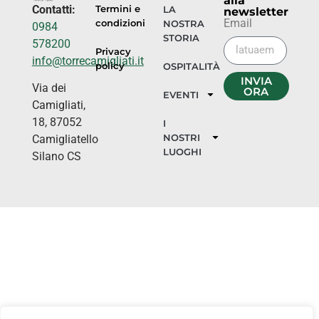
alla
Contatti:
Termini e
LA
newsletter
Email
condizioni
NOSTRA
0984
STORIA
578200
Privacy
info@torrecamigliati.it
policy
OSPITALITÀ
INVIA
Via dei
ORA
EVENTI
Camigliati,
18, 87052
I
NOSTRI
Camigliatello
LUOGHI
Silano CS