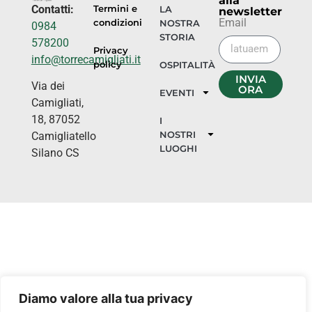
alla
Contatti:
Termini e
LA
newsletter
Email
condizioni
NOSTRA
0984
STORIA
578200
Privacy
info@torrecamigliati.it
policy
OSPITALITÀ
INVIA
Via dei
ORA
EVENTI
Camigliati,
18, 87052
I
NOSTRI
Camigliatello
LUOGHI
Silano CS
Diamo valore alla tua privacy