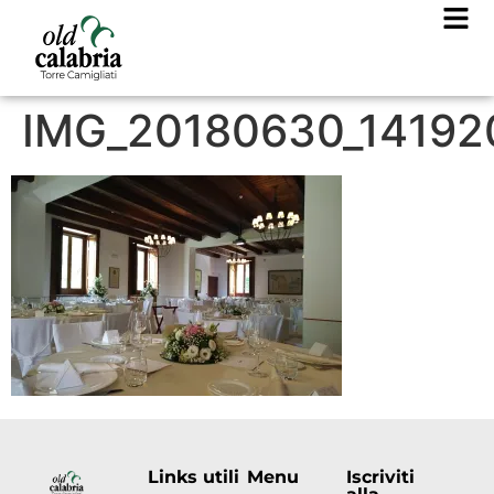
IMG_20180630_14192
Links utili
Menu
Iscriviti