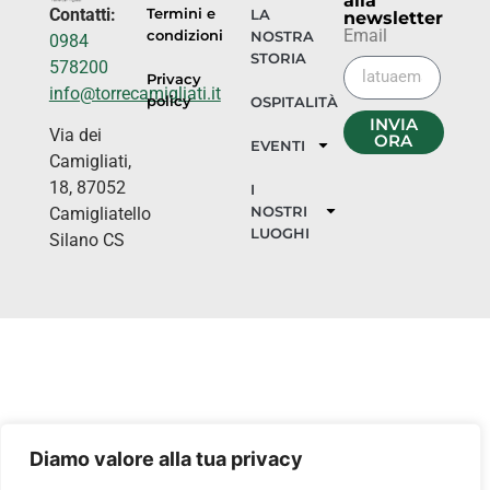
alla
Contatti:
Termini e
LA
newsletter
Email
condizioni
NOSTRA
0984
STORIA
578200
Privacy
info@torrecamigliati.it
policy
OSPITALITÀ
INVIA
Via dei
ORA
EVENTI
Camigliati,
18, 87052
I
NOSTRI
Camigliatello
LUOGHI
Silano CS
Diamo valore alla tua privacy