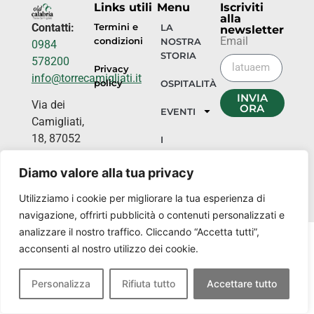
Links utili
Menu
Iscriviti
alla
Contatti:
Termini e
LA
newsletter
Email
condizioni
NOSTRA
0984
STORIA
578200
Privacy
info@torrecamigliati.it
policy
OSPITALITÀ
INVIA
Via dei
ORA
EVENTI
Camigliati,
18, 87052
I
NOSTRI
Camigliatello
LUOGHI
Diamo valore alla tua privacy
Silano CS
Utilizziamo i cookie per migliorare la tua esperienza di
navigazione, offrirti pubblicità o contenuti personalizzati e
analizzare il nostro traffico. Cliccando “Accetta tutti”,
acconsenti al nostro utilizzo dei cookie.
Personalizza
Rifiuta tutto
Accettare tutto