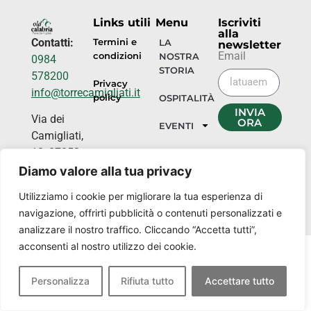
Links utili
Menu
Iscriviti
alla
Contatti:
Termini e
LA
newsletter
Email
condizioni
NOSTRA
0984
STORIA
578200
Privacy
info@torrecamigliati.it
policy
OSPITALITÀ
INVIA
Via dei
ORA
EVENTI
Camigliati,
18, 87052
I
NOSTRI
Camigliatello
Diamo valore alla tua privacy
LUOGHI
Silano CS
Utilizziamo i cookie per migliorare la tua esperienza di
navigazione, offrirti pubblicità o contenuti personalizzati e
analizzare il nostro traffico. Cliccando “Accetta tutti”,
acconsenti al nostro utilizzo dei cookie.
Personalizza
Rifiuta tutto
Accettare tutto