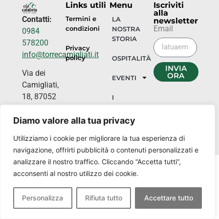
Links utili
Menu
Iscriviti
alla
Contatti:
Termini e
LA
newsletter
Email
condizioni
NOSTRA
0984
STORIA
578200
Privacy
info@torrecamigliati.it
policy
OSPITALITÀ
INVIA
Via dei
ORA
EVENTI
Camigliati,
18, 87052
I
NOSTRI
Camigliatello
LUOGHI
Diamo valore alla tua privacy
Silano CS
Utilizziamo i cookie per migliorare la tua esperienza di
navigazione, offrirti pubblicità o contenuti personalizzati e
analizzare il nostro traffico. Cliccando “Accetta tutti”,
acconsenti al nostro utilizzo dei cookie.
Personalizza
Rifiuta tutto
Accettare tutto