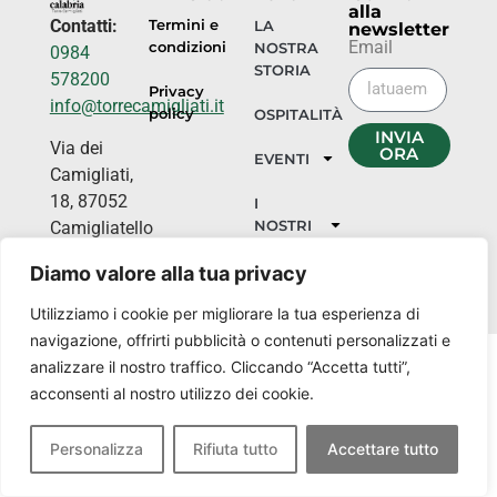
alla
Contatti:
Termini e
LA
newsletter
Email
condizioni
NOSTRA
0984
STORIA
578200
Privacy
info@torrecamigliati.it
policy
OSPITALITÀ
INVIA
Via dei
ORA
EVENTI
Camigliati,
18, 87052
I
NOSTRI
Camigliatello
LUOGHI
Silano CS
Diamo valore alla tua privacy
Utilizziamo i cookie per migliorare la tua esperienza di
navigazione, offrirti pubblicità o contenuti personalizzati e
analizzare il nostro traffico. Cliccando “Accetta tutti”,
acconsenti al nostro utilizzo dei cookie.
Personalizza
Rifiuta tutto
Accettare tutto