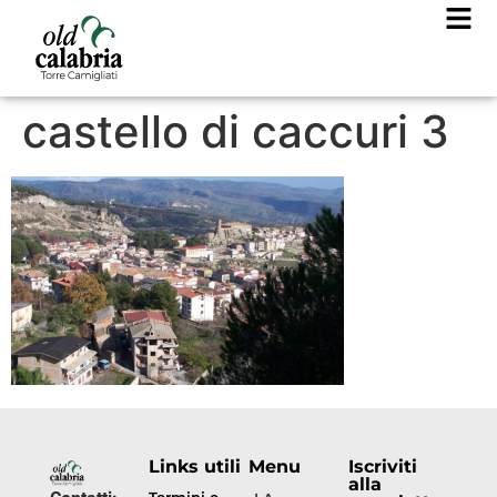
castello di caccuri 3
Links utili
Menu
Iscriviti
alla