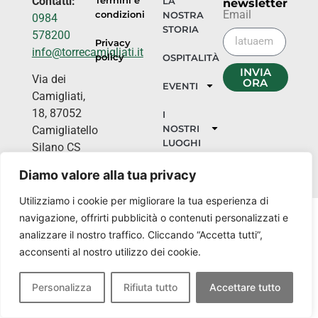
Contatti:
Termini e
LA
newsletter
Email
condizioni
NOSTRA
0984
STORIA
578200
Privacy
info@torrecamigliati.it
policy
OSPITALITÀ
INVIA
Via dei
ORA
EVENTI
Camigliati,
18, 87052
I
NOSTRI
Camigliatello
LUOGHI
Silano CS
Diamo valore alla tua privacy
Utilizziamo i cookie per migliorare la tua esperienza di
navigazione, offrirti pubblicità o contenuti personalizzati e
analizzare il nostro traffico. Cliccando “Accetta tutti”,
acconsenti al nostro utilizzo dei cookie.
Personalizza
Rifiuta tutto
Accettare tutto