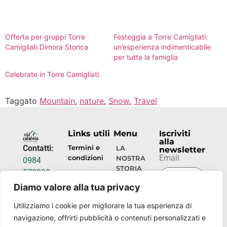
Offerta per gruppi Torre
Festeggia a Torre Camigliati:
Camigliati Dimora Storica
un’esperienza indimenticabile
per tutta la famiglia
Celebrate in Torre Camigliati
Taggato
Mountain
,
nature
,
Snow
,
Travel
Links utili
Menu
Iscriviti
alla
Contatti:
Termini e
LA
newsletter
Email
condizioni
NOSTRA
0984
STORIA
578200
Privacy
info@torrecamigliati.it
Diamo valore alla tua privacy
policy
OSPITALITÀ
INVIA
Via dei
Utilizziamo i cookie per migliorare la tua esperienza di
ORA
EVENTI
Camigliati,
navigazione, offrirti pubblicità o contenuti personalizzati e