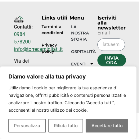
Links utili
Menu
Iscriviti
alla
Contatti:
Termini e
LA
newsletter
Email
condizioni
NOSTRA
0984
STORIA
578200
Privacy
info@torrecamigliati.it
policy
OSPITALITÀ
INVIA
Via dei
ORA
EVENTI
Camigliati,
18, 87052
Diamo valore alla tua privacy
I
NOSTRI
Camigliatello
Utilizziamo i cookie per migliorare la tua esperienza di
LUOGHI
Silano CS
navigazione, offrirti pubblicità o contenuti personalizzati e
analizzare il nostro traffico. Cliccando “Accetta tutti”,
acconsenti al nostro utilizzo dei cookie.
Personalizza
Rifiuta tutto
Accettare tutto