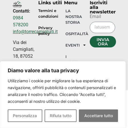
Links utili
Menu
Iscriviti
alla
Contatti:
Termini e
LA
newsletter
Email
condizioni
NOSTRA
0984
STORIA
578200
Privacy
info@torrecamigliati.it
policy
OSPITALITÀ
INVIA
Via dei
ORA
EVENTI
Camigliati,
18, 87052
I
NOSTRI
Camigliatello
LUOGHI
Silano CS
Diamo valore alla tua privacy
Utilizziamo i cookie per migliorare la tua esperienza di
navigazione, offrirti pubblicità o contenuti personalizzati e
analizzare il nostro traffico. Cliccando “Accetta tutti”,
acconsenti al nostro utilizzo dei cookie.
Personalizza
Rifiuta tutto
Accettare tutto