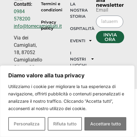
alla
Contatti:
Termini e
LA
newsletter
Email
condizioni
NOSTRA
0984
STORIA
578200
Privacy
info@torrecamigliati.it
policy
OSPITALITÀ
INVIA
Via dei
ORA
EVENTI
Camigliati,
18, 87052
I
NOSTRI
Camigliatello
LUOGHI
Silano CS
Diamo valore alla tua privacy
Utilizziamo i cookie per migliorare la tua esperienza di
navigazione, offrirti pubblicità o contenuti personalizzati e
analizzare il nostro traffico. Cliccando “Accetta tutti”,
acconsenti al nostro utilizzo dei cookie.
Personalizza
Rifiuta tutto
Accettare tutto