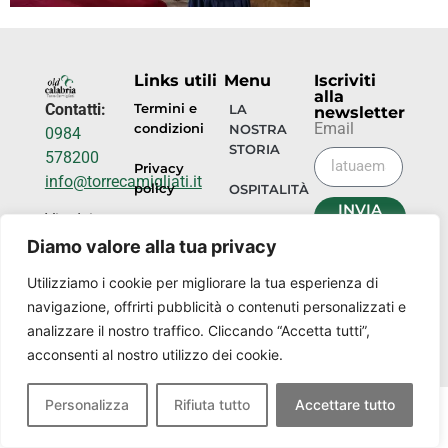
Links utili
Menu
Iscriviti
alla
Contatti:
Termini e
LA
newsletter
Email
condizioni
NOSTRA
0984
STORIA
578200
Privacy
info@torrecamigliati.it
policy
OSPITALITÀ
INVIA
Via dei
ORA
EVENTI
Camigliati,
Diamo valore alla tua privacy
18, 87052
I
Utilizziamo i cookie per migliorare la tua esperienza di
NOSTRI
Camigliatello
navigazione, offrirti pubblicità o contenuti personalizzati e
LUOGHI
Silano CS
analizzare il nostro traffico. Cliccando “Accetta tutti”,
acconsenti al nostro utilizzo dei cookie.
Personalizza
Rifiuta tutto
Accettare tutto