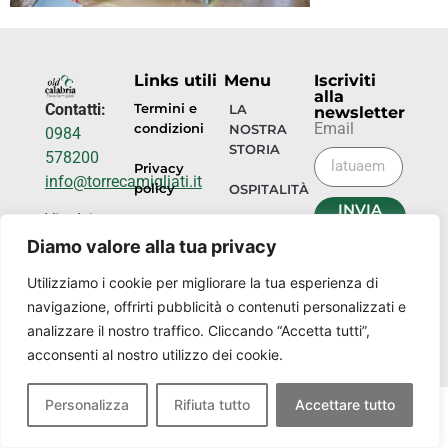
Links utili
Menu
Iscriviti
alla
Contatti:
Termini e
LA
newsletter
Email
condizioni
NOSTRA
0984
STORIA
578200
Privacy
info@torrecamigliati.it
policy
OSPITALITÀ
INVIA
Via dei
ORA
EVENTI
Camigliati,
Diamo valore alla tua privacy
18, 87052
I
Utilizziamo i cookie per migliorare la tua esperienza di
NOSTRI
Camigliatello
navigazione, offrirti pubblicità o contenuti personalizzati e
LUOGHI
Silano CS
analizzare il nostro traffico. Cliccando “Accetta tutti”,
acconsenti al nostro utilizzo dei cookie.
Personalizza
Rifiuta tutto
Accettare tutto