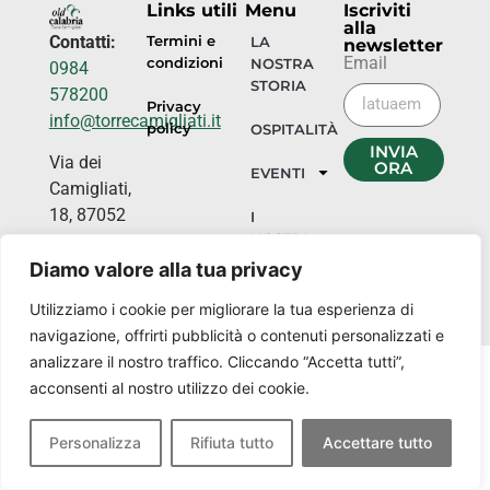
Links utili
Menu
Iscriviti
alla
Contatti:
Termini e
LA
newsletter
Email
condizioni
NOSTRA
0984
STORIA
578200
Privacy
info@torrecamigliati.it
policy
OSPITALITÀ
INVIA
Via dei
ORA
EVENTI
Camigliati,
18, 87052
I
NOSTRI
Camigliatello
LUOGHI
Silano CS
Diamo valore alla tua privacy
Utilizziamo i cookie per migliorare la tua esperienza di
navigazione, offrirti pubblicità o contenuti personalizzati e
analizzare il nostro traffico. Cliccando “Accetta tutti”,
acconsenti al nostro utilizzo dei cookie.
Personalizza
Rifiuta tutto
Accettare tutto