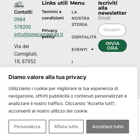
Links utili
Menu
Iscriviti
alla
Contatti:
Termini e
LA
newsletter
Email
condizioni
NOSTRA
0984
STORIA
578200
Privacy
info@torrecamigliati.it
policy
OSPITALITÀ
INVIA
Via dei
ORA
EVENTI
Camigliati,
18, 87052
I
NOSTRI
Camigliatello
LUOGHI
Silano CS
Diamo valore alla tua privacy
Utilizziamo i cookie per migliorare la tua esperienza di
navigazione, offrirti pubblicità o contenuti personalizzati e
analizzare il nostro traffico. Cliccando “Accetta tutti”,
acconsenti al nostro utilizzo dei cookie.
Personalizza
Rifiuta tutto
Accettare tutto