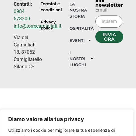
alla
Contatti:
Termini e
LA
newsletter
Email
condizioni
NOSTRA
0984
STORIA
578200
Privacy
info@torrecamigliati.it
policy
OSPITALITÀ
INVIA
Via dei
ORA
EVENTI
Camigliati,
18, 87052
I
NOSTRI
Camigliatello
LUOGHI
Silano CS
Diamo valore alla tua privacy
Utilizziamo i cookie per migliorare la tua esperienza di