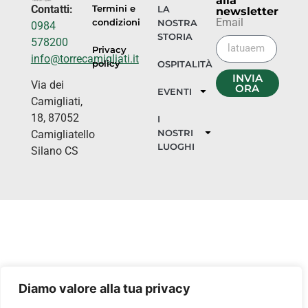
alla
Contatti:
Termini e
LA
newsletter
Email
condizioni
NOSTRA
0984
STORIA
578200
Privacy
info@torrecamigliati.it
policy
OSPITALITÀ
INVIA
Via dei
ORA
EVENTI
Camigliati,
18, 87052
I
NOSTRI
Camigliatello
LUOGHI
Silano CS
Diamo valore alla tua privacy