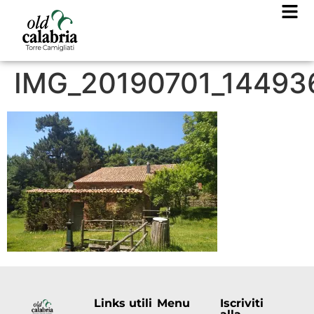
IMG_20190701_14493
Links utili
Menu
Iscriviti