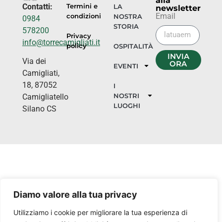
alla
Contatti:
Termini e
LA
newsletter
Email
condizioni
NOSTRA
0984
STORIA
578200
Privacy
info@torrecamigliati.it
policy
OSPITALITÀ
INVIA
Via dei
ORA
EVENTI
Camigliati,
18, 87052
I
NOSTRI
Camigliatello
LUOGHI
Silano CS
Diamo valore alla tua privacy
Utilizziamo i cookie per migliorare la tua esperienza di