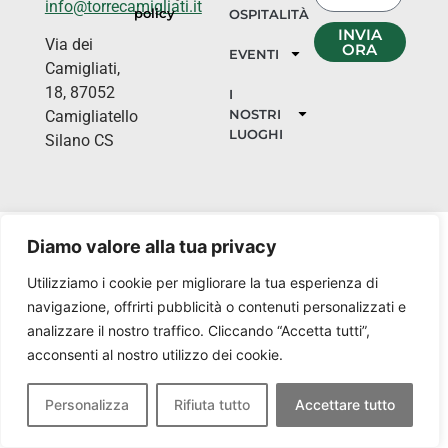
info@torrecamigliati.it
policy
OSPITALITÀ
INVIA
Via dei
ORA
EVENTI
Camigliati,
18, 87052
I
NOSTRI
Camigliatello
LUOGHI
Silano CS
Diamo valore alla tua privacy
Utilizziamo i cookie per migliorare la tua esperienza di
navigazione, offrirti pubblicità o contenuti personalizzati e
analizzare il nostro traffico. Cliccando “Accetta tutti”,
acconsenti al nostro utilizzo dei cookie.
Personalizza
Rifiuta tutto
Accettare tutto