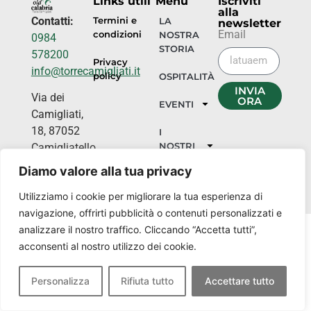
Links utili
Menu
Iscriviti
alla
Contatti:
Termini e
LA
newsletter
Email
condizioni
NOSTRA
0984
STORIA
578200
Privacy
info@torrecamigliati.it
policy
OSPITALITÀ
INVIA
Via dei
ORA
EVENTI
Camigliati,
18, 87052
I
NOSTRI
Camigliatello
LUOGHI
Silano CS
Diamo valore alla tua privacy
Utilizziamo i cookie per migliorare la tua esperienza di
navigazione, offrirti pubblicità o contenuti personalizzati e
analizzare il nostro traffico. Cliccando “Accetta tutti”,
acconsenti al nostro utilizzo dei cookie.
Personalizza
Rifiuta tutto
Accettare tutto