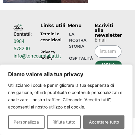
Links utili
Menu
Iscriviti
alla
Contatti:
Termini e
LA
newsletter
Email
condizioni
NOSTRA
0984
STORIA
578200
Privacy
info@torrecamigliati.it
policy
OSPITALITÀ
INVIA
Via dei
ORA
EVENTI
Diamo valore alla tua privacy
Camigliati,
18, 87052
I
Utilizziamo i cookie per migliorare la tua esperienza di
NOSTRI
Camigliatello
navigazione, offrirti pubblicità o contenuti personalizzati e
LUOGHI
Silano CS
analizzare il nostro traffico. Cliccando “Accetta tutti”,
acconsenti al nostro utilizzo dei cookie.
Personalizza
Rifiuta tutto
Accettare tutto