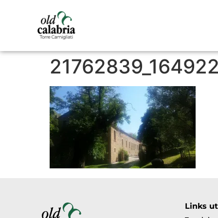
21762839_16492
Links uti