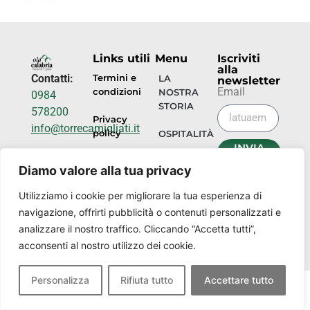
Links utili
Menu
Iscriviti
alla
Contatti:
Termini e
LA
newsletter
Email
condizioni
NOSTRA
0984
STORIA
578200
Privacy
info@torrecamigliati.it
policy
OSPITALITÀ
INVIA
Via dei
ORA
EVENTI
Diamo valore alla tua privacy
Camigliati,
18, 87052
I
Utilizziamo i cookie per migliorare la tua esperienza di
NOSTRI
Camigliatello
navigazione, offrirti pubblicità o contenuti personalizzati e
LUOGHI
Silano CS
analizzare il nostro traffico. Cliccando “Accetta tutti”,
acconsenti al nostro utilizzo dei cookie.
Personalizza
Rifiuta tutto
Accettare tutto