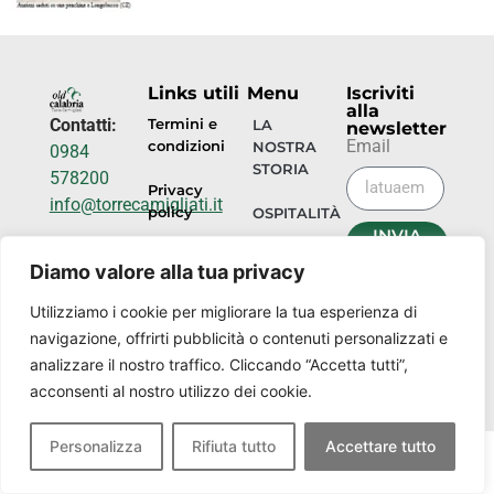
Links utili
Menu
Iscriviti
alla
Contatti:
Termini e
LA
newsletter
Email
condizioni
NOSTRA
0984
STORIA
578200
Privacy
info@torrecamigliati.it
policy
OSPITALITÀ
INVIA
Via dei
ORA
EVENTI
Diamo valore alla tua privacy
Camigliati,
18, 87052
I
Utilizziamo i cookie per migliorare la tua esperienza di
NOSTRI
Camigliatello
navigazione, offrirti pubblicità o contenuti personalizzati e
LUOGHI
Silano CS
analizzare il nostro traffico. Cliccando “Accetta tutti”,
acconsenti al nostro utilizzo dei cookie.
Personalizza
Rifiuta tutto
Accettare tutto