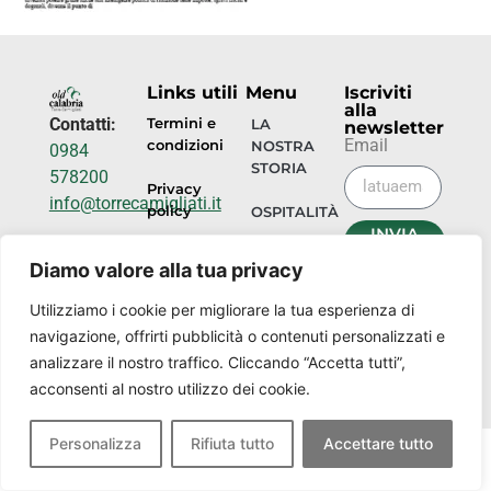
Links utili
Menu
Iscriviti
alla
Contatti:
Termini e
LA
newsletter
Email
condizioni
NOSTRA
0984
STORIA
578200
Privacy
info@torrecamigliati.it
policy
OSPITALITÀ
INVIA
Via dei
ORA
EVENTI
Diamo valore alla tua privacy
Camigliati,
18, 87052
I
Utilizziamo i cookie per migliorare la tua esperienza di
NOSTRI
Camigliatello
navigazione, offrirti pubblicità o contenuti personalizzati e
LUOGHI
Silano CS
analizzare il nostro traffico. Cliccando “Accetta tutti”,
acconsenti al nostro utilizzo dei cookie.
Personalizza
Rifiuta tutto
Accettare tutto