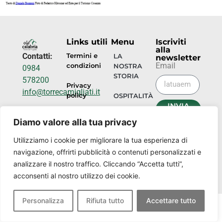
Links utili
Menu
Iscriviti
alla
Contatti:
Termini e
LA
newsletter
Email
condizioni
NOSTRA
0984
STORIA
578200
Privacy
info@torrecamigliati.it
policy
OSPITALITÀ
INVIA
Via dei
ORA
EVENTI
Diamo valore alla tua privacy
Camigliati,
18, 87052
I
Utilizziamo i cookie per migliorare la tua esperienza di
NOSTRI
Camigliatello
navigazione, offrirti pubblicità o contenuti personalizzati e
LUOGHI
Silano CS
analizzare il nostro traffico. Cliccando “Accetta tutti”,
acconsenti al nostro utilizzo dei cookie.
Personalizza
Rifiuta tutto
Accettare tutto