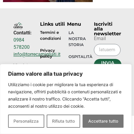
Links utili
Menu
Iscriviti
alla
Contatti:
Termini e
LA
newsletter
Email
condizioni
NOSTRA
0984
STORIA
578200
Privacy
info@torrecamigliati.it
policy
OSPITALITÀ
INVIA
Via dei
ORA
EVENTI
Camigliati,
Diamo valore alla tua privacy
18, 87052
I
Utilizziamo i cookie per migliorare la tua esperienza di
NOSTRI
Camigliatello
navigazione, offrirti pubblicità o contenuti personalizzati e
LUOGHI
Silano CS
analizzare il nostro traffico. Cliccando “Accetta tutti”,
acconsenti al nostro utilizzo dei cookie.
Personalizza
Rifiuta tutto
Accettare tutto