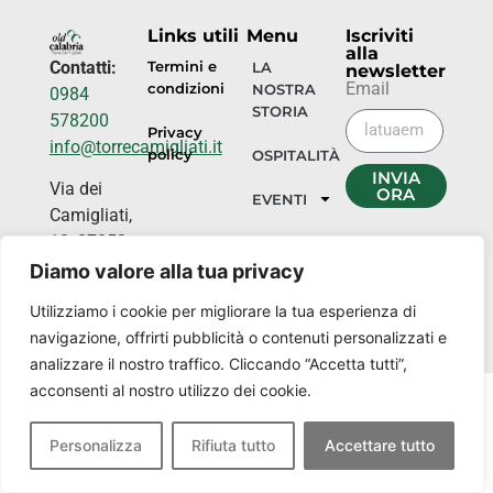
Links utili
Menu
Iscriviti
alla
Contatti:
Termini e
LA
newsletter
Email
condizioni
NOSTRA
0984
STORIA
578200
Privacy
info@torrecamigliati.it
policy
OSPITALITÀ
INVIA
Via dei
ORA
EVENTI
Camigliati,
18, 87052
I
NOSTRI
Camigliatello
Diamo valore alla tua privacy
LUOGHI
Silano CS
Utilizziamo i cookie per migliorare la tua esperienza di
navigazione, offrirti pubblicità o contenuti personalizzati e
analizzare il nostro traffico. Cliccando “Accetta tutti”,
acconsenti al nostro utilizzo dei cookie.
Personalizza
Rifiuta tutto
Accettare tutto