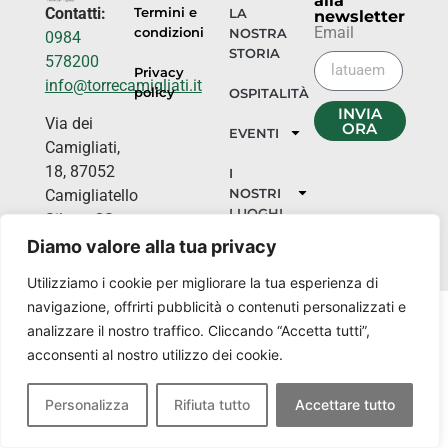
alla
Contatti:
Termini e
LA
newsletter
Email
condizioni
NOSTRA
0984
STORIA
578200
Privacy
info@torrecamigliati.it
policy
OSPITALITÀ
INVIA
Via dei
ORA
EVENTI
Camigliati,
18, 87052
I
NOSTRI
Camigliatello
LUOGHI
Silano CS
Diamo valore alla tua privacy
Utilizziamo i cookie per migliorare la tua esperienza di
navigazione, offrirti pubblicità o contenuti personalizzati e
analizzare il nostro traffico. Cliccando “Accetta tutti”,
acconsenti al nostro utilizzo dei cookie.
Personalizza
Rifiuta tutto
Accettare tutto