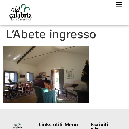
L’Abete ingresso
Links utili
Menu
Iscriviti