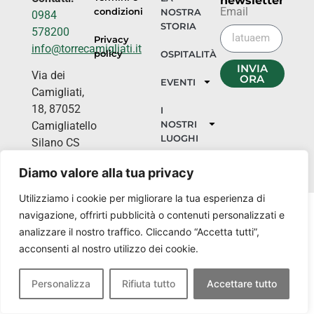
newsletter
Email
condizioni
NOSTRA
0984
STORIA
578200
Privacy
info@torrecamigliati.it
policy
OSPITALITÀ
INVIA
Via dei
ORA
EVENTI
Camigliati,
18, 87052
I
NOSTRI
Camigliatello
LUOGHI
Silano CS
Diamo valore alla tua privacy
Utilizziamo i cookie per migliorare la tua esperienza di
navigazione, offrirti pubblicità o contenuti personalizzati e
analizzare il nostro traffico. Cliccando “Accetta tutti”,
acconsenti al nostro utilizzo dei cookie.
Personalizza
Rifiuta tutto
Accettare tutto