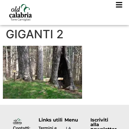
GIGANTI 2
Links utili
Menu
Iscriviti
alla
Contatti:
Termini e
LA