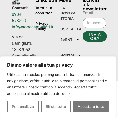
Links utili
Menu
Iscriviti
alla
Contatti:
Termini e
LA
newsletter
Email
condizioni
NOSTRA
0984
STORIA
578200
Privacy
info@torrecamigliati.it
policy
OSPITALITÀ
INVIA
Via dei
ORA
EVENTI
Camigliati,
18, 87052
I
NOSTRI
Camigliatello
LUOGHI
Silano CS
Diamo valore alla tua privacy
Utilizziamo i cookie per migliorare la tua esperienza di
navigazione, offrirti pubblicità o contenuti personalizzati e
analizzare il nostro traffico. Cliccando “Accetta tutti”,
acconsenti al nostro utilizzo dei cookie.
Personalizza
Rifiuta tutto
Accettare tutto