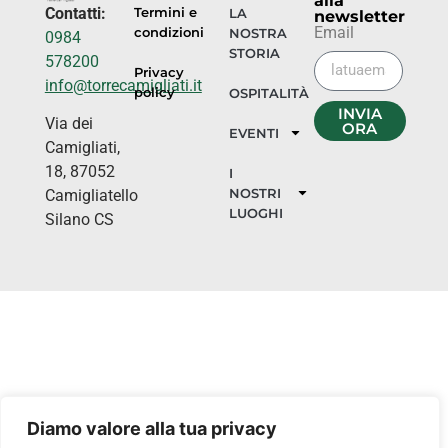
alla
Contatti:
Termini e
LA
newsletter
Email
condizioni
NOSTRA
0984
STORIA
578200
Privacy
info@torrecamigliati.it
policy
OSPITALITÀ
INVIA
Via dei
ORA
EVENTI
Camigliati,
18, 87052
I
NOSTRI
Camigliatello
LUOGHI
Silano CS
Diamo valore alla tua privacy