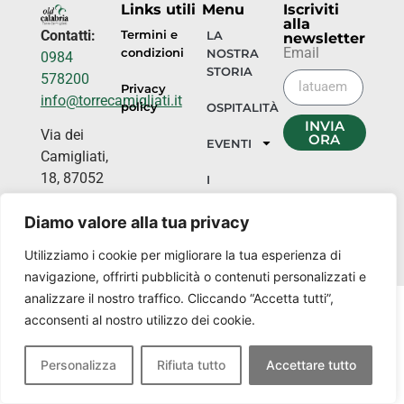
Links utili
Menu
Iscriviti
alla
Contatti:
Termini e
LA
newsletter
Email
condizioni
NOSTRA
0984
STORIA
578200
Privacy
info@torrecamigliati.it
policy
OSPITALITÀ
INVIA
Via dei
ORA
EVENTI
Camigliati,
18, 87052
I
NOSTRI
Camigliatello
LUOGHI
Diamo valore alla tua privacy
Silano CS
Utilizziamo i cookie per migliorare la tua esperienza di
navigazione, offrirti pubblicità o contenuti personalizzati e
analizzare il nostro traffico. Cliccando “Accetta tutti”,
acconsenti al nostro utilizzo dei cookie.
Personalizza
Rifiuta tutto
Accettare tutto