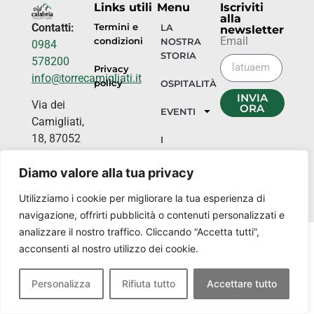
Links utili
Menu
Iscriviti
alla
Contatti:
Termini e
LA
newsletter
Email
condizioni
NOSTRA
0984
STORIA
578200
Privacy
info@torrecamigliati.it
policy
OSPITALITÀ
INVIA
Via dei
ORA
EVENTI
Camigliati,
18, 87052
I
NOSTRI
Camigliatello
LUOGHI
Diamo valore alla tua privacy
Silano CS
Utilizziamo i cookie per migliorare la tua esperienza di
navigazione, offrirti pubblicità o contenuti personalizzati e
analizzare il nostro traffico. Cliccando “Accetta tutti”,
acconsenti al nostro utilizzo dei cookie.
Personalizza
Rifiuta tutto
Accettare tutto