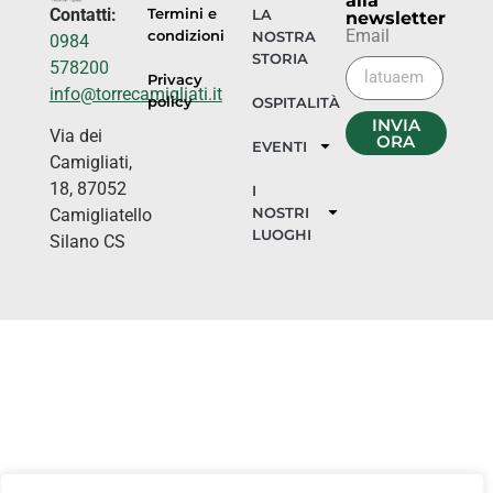
alla
Contatti:
Termini e
LA
newsletter
Email
condizioni
NOSTRA
0984
STORIA
578200
Privacy
info@torrecamigliati.it
policy
OSPITALITÀ
INVIA
Via dei
ORA
EVENTI
Camigliati,
18, 87052
I
NOSTRI
Camigliatello
LUOGHI
Silano CS